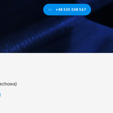
+48 535 048 567
tel.
lechowa)
l