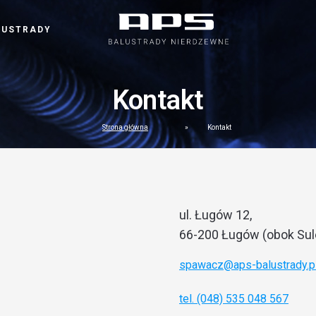
LUSTRADY
Kontakt
Strona główna
»
Kontakt
ul. Ługów 12,
66-200 Ługów (obok Su
spawacz@aps-balustrady.p
tel. (048) 535 048 567