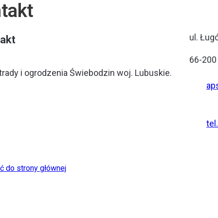
takt
LUSTRADY
ul. Ług
akt
66-200
trady i ogrodzenia Świebodzin woj. Lubuskie.
ap
tel
ć do strony głównej