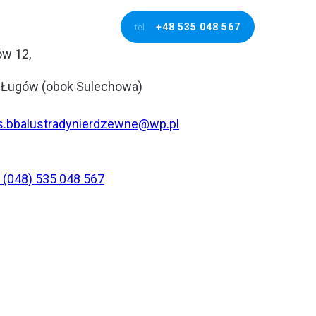
+48 535 048 567
tel.
ów 12,
 Ługów (obok Sulechowa)
s.bbalustradynierdzewne@wp.pl
. (048) 535 048 567