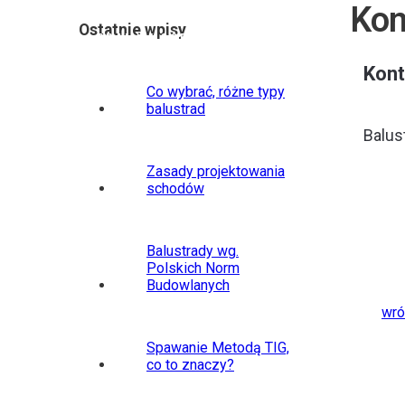
Kon
Ostatnie wpisy
BRAMY I OGRODZENIA
SCHODY
BA
Kont
Co wybrać, różne typy
balustrad
Balus
Zasady projektowania
schodów
Balustrady wg.
Polskich Norm
Budowlanych
wró
Spawanie Metodą TIG,
co to znaczy?