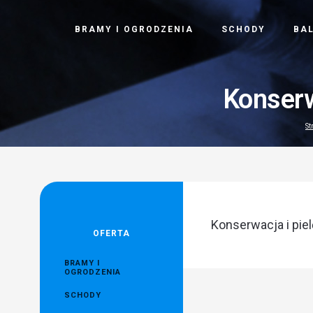
BRAMY I OGRODZENIA
SCHODY
BA
Konserw
St
Konserwacja i piel
OFERTA
BRAMY I
OGRODZENIA
SCHODY