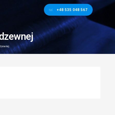
+48 535 048 567
tel.
rdzewnej
rdzewnej