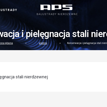
LUSTRADY
acja i pielęgnacja stali nie
rona główna
»
wiedza
»
Konserwacja i pielęgnacja stali nie
ęgnacja stali nierdzewnej